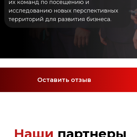
Мясные технологии
Global dialogue
Total expo
AgroDay
Оставить отзыв
АПК ЮГ
Рынок АПК