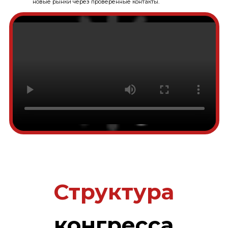
Меморандумы о сотрудничестве
Мировые тренды отрасли
Подробнее
Культурно-развлекательная программа
+
Церемония открытия
Конкурсы среди экспонентов
Церемония закрытия
Турниры по футболу и волейболу
Торжественный ужин
Забег ASIAEXPO RUN
Подробнее