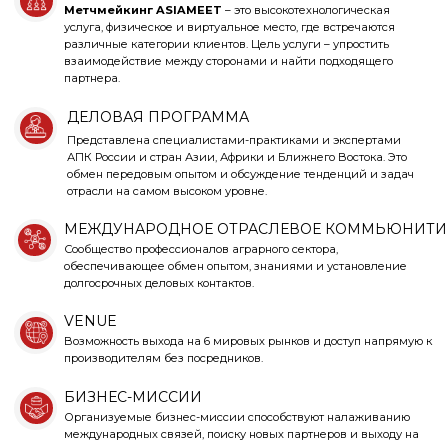
+
Выставка
20 отраслевых направлений
Место встречи спроса и предложения
Выход на глобальный рынок
Тысячи потенциальных клиентов
Коммьюнити гарантов мировой продовольственной
безопасности
MatchMaking
+
Назначайте встречи с партнерами, потенциальными
клиентами для обсуждения важных стратегических
вопросов, проведения деловых переговоров и
заключения контрактов.
Подробнее
Деловая программа
+
Обмен опытом и инновациями от лучших экспертов-
практиков из стран-участниц
Дискуссии по актуальным вопросам
Круглые столы и отраслевые встречи