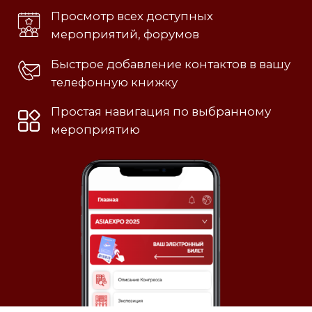
ASIAEXPO
-
это
экосистема
ВЫСТАВКА
Международная сельскохозяйственная выставка объединяет 19
отраслевых направлений и более 350 экспонентов из
различных стран.
Демонстрация технологий и продуктов агропромышленного
комплекса в неформальной обстановке.
MATCHMAKING
Метчмейкинг ASIAMEET
– это высокотехнологическая
услуга, физическое и виртуальное место, где встречаются
различные категории клиентов. Цель услуги – упростить
взаимодействие между сторонами и найти подходящего
партнера.
ДЕЛОВАЯ ПРОГРАММА
Представлена специалистами-практиками и экспертами
АПК России и стран Азии, Африки и Ближнего Востока. Это
обмен передовым опытом и обсуждение тенденций и задач
отрасли на самом высоком уровне.
МЕЖДУНАРОДНОЕ ОТРАСЛЕВОЕ КОММЬЮНИТИ
Сообщество профессионалов аграрного сектора,
обеспечивающее обмен опытом, знаниями и установление