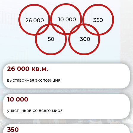
СКЭСС
ОТРАСЛЕВАЯ ПОДДЕРЖКА
РАСПП
Союз индейки
Национальный союз
Национальный союз
птицеводов
производителей
молока