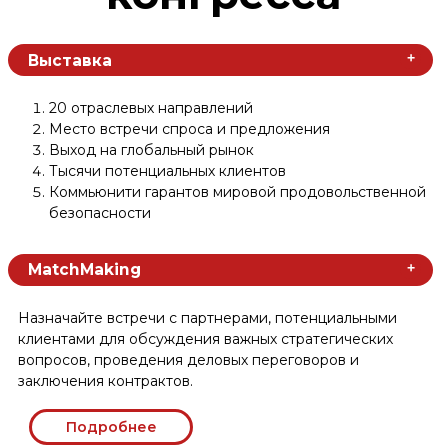
География
конгресса
Латинская Америка
Африка