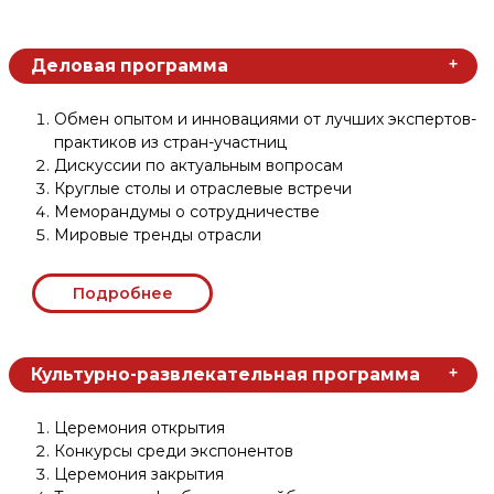
Ближний Восток и Северная Африка
Индия и Юго-Восточная Азия
Китай
Россия и страны СНГ
АЗИЯЭКСПО
в
цифрах
10 000
350
26 000
50
300
26 000 кв.м.