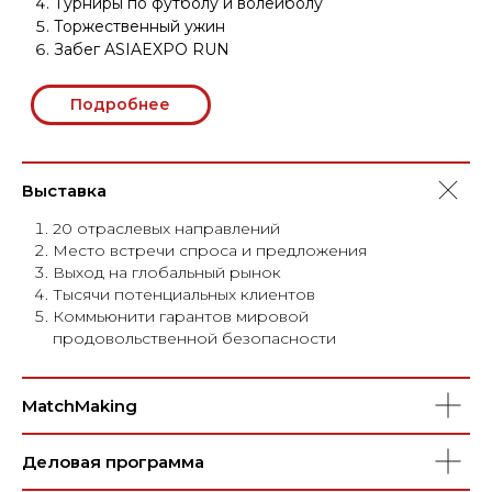
выставочная экспозиция
10 000
участников со всего мира
350
уникальных экспонентов
Выставка
300
20 отраслевых направлений
экспертов-практиков
Место встречи спроса и предложения
Выход на глобальный рынок
50
Тысячи потенциальных клиентов
Коммьюнити гарантов мировой
мероприятий в дни проведения
продовольственной безопасности
MatchMaking
ONLINE
VENUE
Деловая программа
Формируйте устойчивость