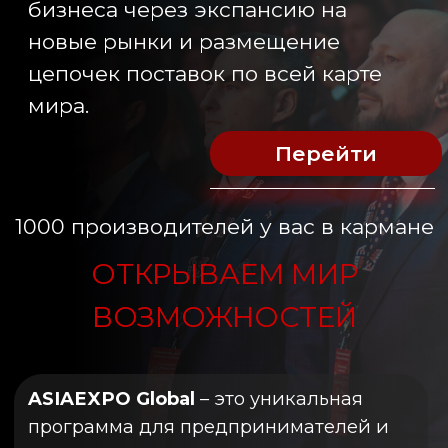
Turkmahal
ИНФОРМАЦИОННАЯ ПОДДЕРЖКА
Аффикс групп
Пищевая
промышленность
Переработка молока
Аграрная наука