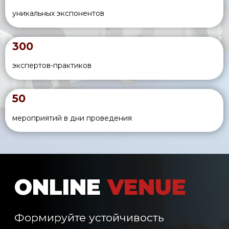
Национальный союз
Национальная мясная
свиноводов
ассоциация
Масложировой союз
Ассоциация
России
народный фермер
Национальный союз
BACP
обработчиков копыт