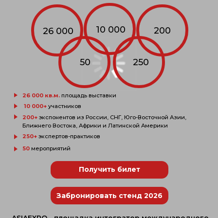
26 000 кв.м.
площадь выставки
10 000+
участников
200+
экспонентов из России, СНГ, Юго-Восточной Азии,
Ближнего Востока, Африки и Латинской Америки
250+
экспертов-практиков
50
мероприятий
Получить билет
Забронировать стенд 2026
ASIAEXPO - площадка интегратор международного
сотрудничества в сфере АПК в условиях
глобальной переориентации рынков.
Чтобы всегда быть в курсе событий
нашего мероприятия, а также
воспользоваться услугой MatchMaking,
сохраняйте наше приложение!
Перейти